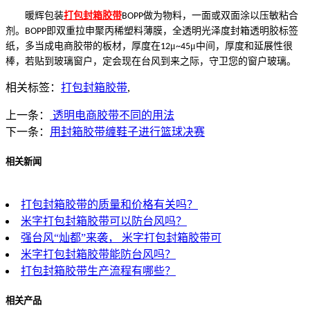
暖辉包装
打包封箱胶带
做为物料，一面或双面涂以压敏粘合
BOPP
剂。
即双重拉申聚丙稀塑料薄膜，全透明光泽度封箱透明胶标签
BOPP
纸，多当成电商胶带的板材，厚度在
μ
μ中间，厚度和延展性很
12
~45
棒，若贴到玻璃窗户，定会现在台风到来之际，守卫您的窗户玻璃。
相关标签：
打包封箱胶带
,
上一条：
透明电商胶带不同的用法
下一条：
用封箱胶带缠鞋子进行篮球决赛
相关新闻
打包封箱胶带的质量和价格有关吗？
米字打包封箱胶带可以防台风吗？
强台风“灿都”来袭， 米字打包封箱胶带可
米字打包封箱胶带能防台风吗？
打包封箱胶带生产流程有哪些？
相关产品