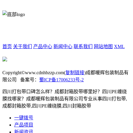
四川省德阳市广汉市广州路一段2号
15202806840
底部导航
首页
关于我们
产品中心
新闻中心
联系我们
网站地图
XML
微信客服
Copyright©www.cdnhbzzp.com(
复制链接
)成都暖辉包装制品有
限公司 备案号：
蜀ICP备17006233号-2
四川打包带口碑怎么样？成都封箱胶带哪里好？四川PE缠绕
膜找哪家？成都暖辉包装制品有限公司专业从事四川打包带,
成都封箱胶带,四川PE缠绕膜,四川封箱胶带
一键拨号
产品项目
新闻资讯