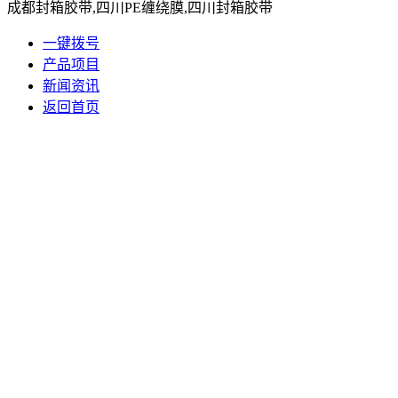
成都封箱胶带,四川PE缠绕膜,四川封箱胶带
一键拨号
产品项目
新闻资讯
返回首页